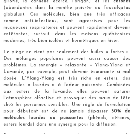
girofle, la cannelle écorce, l’origan) et les
cétones
(abondantes dans la menthe poivrée ou l’eucalyptus
globulus). Ces molécules, bien que très efficaces
comme anti-infectieux, sont agressives pour les
muqueuses respiratoires et peuvent rapidement devenir
entêtantes, surtout dans les maisons québécoises
modernes, très bien isolées et hermétiques en hiver.
Le piège ne vient pas seulement des huiles « fortes ».
Des mélanges populaires peuvent aussi causer des
problèmes. La synergie « relaxante » Ylang-Ylang et
Lavande, par exemple, peut devenir écœurante si mal
dosée. L’Ylang-Ylang est très riche en esters, des
molécules « lourdes » à l’odeur puissante. Combinées
aux esters de la lavande, elles peuvent saturer
l’atmosphère olfactive et provoquer des maux de tête
chez les personnes sensibles. Une règle de formulation
pour débutant est de ne jamais dépasser
30% de
molécules lourdes ou puissantes
(phénols, cétones,
esters lourds) dans une synergie pour la diffusion.