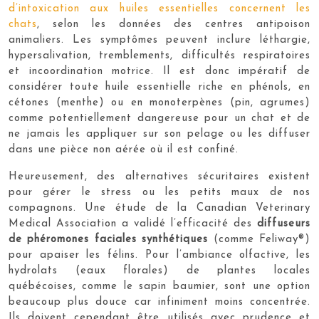
d’intoxication aux huiles essentielles concernent les
chats
, selon les données des centres antipoison
animaliers. Les symptômes peuvent inclure léthargie,
hypersalivation, tremblements, difficultés respiratoires
et incoordination motrice. Il est donc impératif de
considérer toute huile essentielle riche en phénols, en
cétones (menthe) ou en monoterpènes (pin, agrumes)
comme potentiellement dangereuse pour un chat et de
ne jamais les appliquer sur son pelage ou les diffuser
dans une pièce non aérée où il est confiné.
Heureusement, des alternatives sécuritaires existent
pour gérer le stress ou les petits maux de nos
compagnons. Une étude de la Canadian Veterinary
Medical Association a validé l’efficacité des
diffuseurs
de phéromones faciales synthétiques
(comme Feliway®)
pour apaiser les félins. Pour l’ambiance olfactive, les
hydrolats (eaux florales) de plantes locales
québécoises, comme le sapin baumier, sont une option
beaucoup plus douce car infiniment moins concentrée.
Ils doivent cependant être utilisés avec prudence et