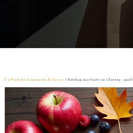
/
Produits Gourmands & Terroir
/ Ketchup aux fruits ou Chutney : quell