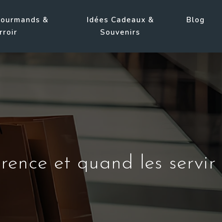
Gourmands &
Idées Cadeaux &
Blog
rroir
Souvenirs
érence et quand les servir