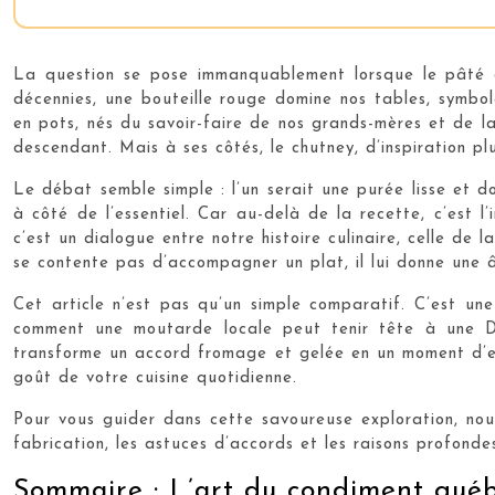
La question se pose immanquablement lorsque le pâté c
décennies, une bouteille rouge domine nos tables, symbol
en pots, nés du savoir-faire de nos grands-mères et de la
descendant. Mais à ses côtés, le chutney, d’inspiration p
Le débat semble simple : l’un serait une purée lisse et d
à côté de l’essentiel. Car au-delà de la recette, c’est 
c’est un dialogue entre notre histoire culinaire, celle d
se contente pas d’accompagner un plat, il lui donne une â
Cet article n’est pas qu’un simple comparatif. C’est une
comment une moutarde locale peut tenir tête à une Dij
transforme un accord fromage et gelée en un moment d’ex
goût de votre cuisine quotidienne.
Pour vous guider dans cette savoureuse exploration, no
fabrication, les astuces d’accords et les raisons profondes
Sommaire : L’art du condiment québ