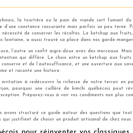
hinois, la tourtière ou le pain de viande sort fumant du
e d’une constance rassurante mais parfois un peu terne. Po
 nécessité de conserver les récoltes. Le ketchup aux fruits,
lus lointaine, a aussi trouvé sa place dans nos garde-manger
ouce, l’autre un confit aigre-doux avec des morceaux. Mais
l’intention qui diffère. Le choix entre un ketchup aux frui
e la conserve et de l’autosuffisance, et une ouverture aux 
me et raconte une histoire.
 invitation à redécouvrir la richesse de notre terroir en 
on, pourquoi une cuillère de kimchi québécois peut réve
ception. Préparez-vous à voir vos condiments non plus com
us avons structuré ce guide autour des questions que tout
 qui justifient de choisir un produit artisanal de chez nous.
écois pour réinventer vos classiques