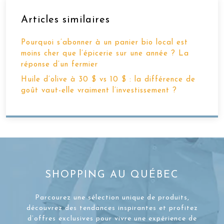
Articles similaires
Pourquoi s’abonner à un panier bio local est
moins cher que l’épicerie sur une année ? La
réponse d’un fermier
Huile d’olive à 30 $ vs 10 $ : la différence de
goût vaut-elle vraiment l’investissement ?
SHOPPING AU QUÉBEC
Parcourez une sélection unique de produits,
découvrez des tendances inspirantes et profitez
d’offres exclusives pour vivre une expérience de