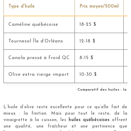
Type d’huile
Prix moyen/500ml
P
Caméline québécoise
18-25 $
N
Tournesol Île d’Orléans
12-18 $
N
Canola pressé à froid QC
8-15 $
D
Olive extra vierge import
10-30 $
F
Comparatif des huiles : la p
L’huile d’olive reste excellente pour ce qu’elle fait de
mieux : la finition. Mais pour tout le reste, de la
vinaigrette à la cuisson, les
huiles québécoises
offrent
une qualité, une fraîcheur et une pertinence que